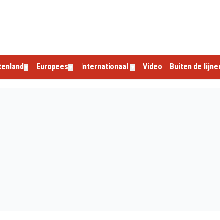
tenland
Europees
Internationaal
Video
Buiten de lijne
▼
▼
▼