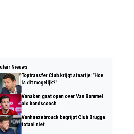
ulair Nieuws
Toptransfer Club krijgt staartje: "Hoe
is dit mogelijk?"
Vanaken gaat open over Van Bommel
als bondscoach
Vanhaezebrouck begrijpt Club Brugge
totaal niet