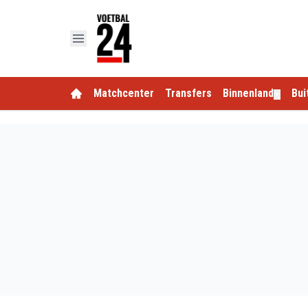
Matchcenter
Transfers
Binnenland
Bui
▼