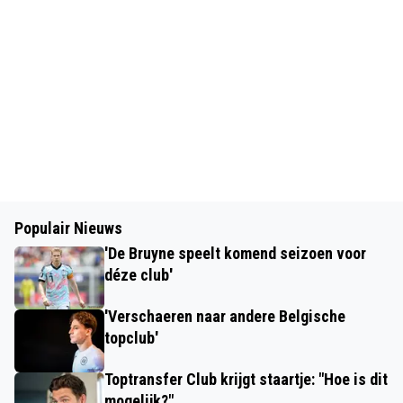
Populair Nieuws
'De Bruyne speelt komend seizoen voor
déze club'
'Verschaeren naar andere Belgische
topclub'
Toptransfer Club krijgt staartje: "Hoe is dit
mogelijk?"