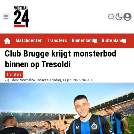
Matchcenter
Transfers
Binnenland
Buitenland
E
▼
▼
Club Brugge krijgt monsterbod
binnen op Tresoldi
Transfers
door
Voetbal24 Redactie
zondag, 14 juni 2026 om 9:00