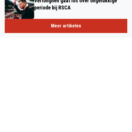
Vertonghen gaat los over ongelukkige
periode bij RSCA
Meer artikelen