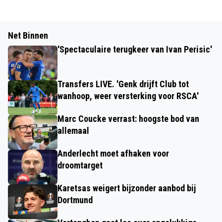
Net Binnen
'Spectaculaire terugkeer van Ivan Perisic'
Transfers LIVE. 'Genk drijft Club tot
wanhoop, weer versterking voor RSCA'
Marc Coucke verrast: hoogste bod van
allemaal
Anderlecht moet afhaken voor
droomtarget
Karetsas weigert bijzonder aanbod bij
Dortmund