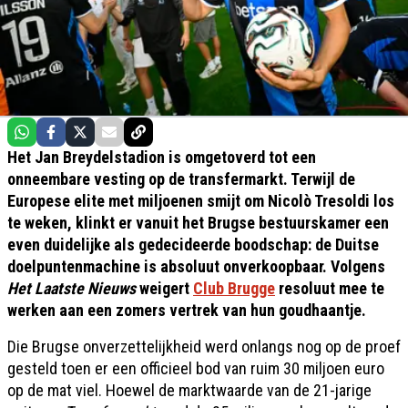
Het Jan Breydelstadion is omgetoverd tot een
onneembare vesting op de transfermarkt. Terwijl de
Europese elite met miljoenen smijt om Nicolò Tresoldi los
te weken, klinkt er vanuit het Brugse bestuurskamer een
even duidelijke als gedecideerde boodschap: de Duitse
doelpuntenmachine is absoluut onverkoopbaar. Volgens
Het Laatste Nieuws
weigert
Club Brugge
resoluut mee te
werken aan een zomers vertrek van hun goudhaantje.
Die Brugse onverzettelijkheid werd onlangs nog op de proef
gesteld toen er een officieel bod van ruim 30 miljoen euro
op de mat viel. Hoewel de marktwaarde van de 21-jarige