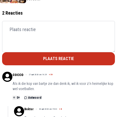
2 Reacties
PLAATS REACTIE
cocco
27 april 2026 om 14:29
+
59
Als ik die kop van bartje zie dan denk ik, wil ik voor z'n heimelijke kop
wel voetballen.
0
+
Antwoord
Boktor
28 april 2026 om 19:03
+
8