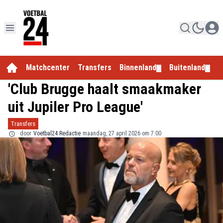
Matchcenter
Transfers
Binnenland
Buitenland
E
▼
▼
'Club Brugge haalt smaakmaker
uit Jupiler Pro League'
Transfers
door
Voetbal24 Redactie
maandag, 27 april 2026 om 7:00