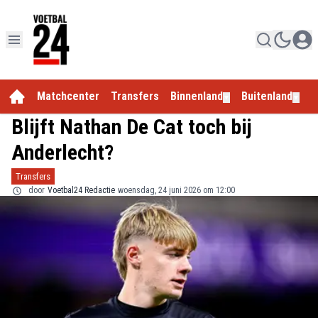
Matchcenter
Transfers
Binnenland
Buitenland
E
▼
▼
Blijft Nathan De Cat toch bij
Anderlecht?
Transfers
door
Voetbal24 Redactie
woensdag, 24 juni 2026 om 12:00