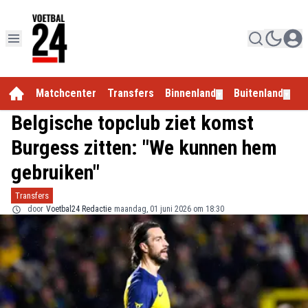
Matchcenter
Transfers
Binnenland
Buitenland
E
▼
▼
Belgische topclub ziet komst
Burgess zitten: "We kunnen hem
gebruiken"
Transfers
door
Voetbal24 Redactie
maandag, 01 juni 2026 om 18:30