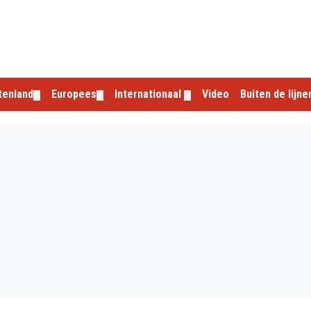
tenland
Europees
Internationaal
Video
Buiten de lijne
▼
▼
▼