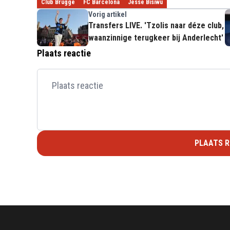
Club Brugge
FC Barcelona
Jesse Bisiwu
Vorig artikel
Transfers LIVE. 'Tzolis naar déze club,
waanzinnige terugkeer bij Anderlecht'
Plaats reactie
PLAATS R