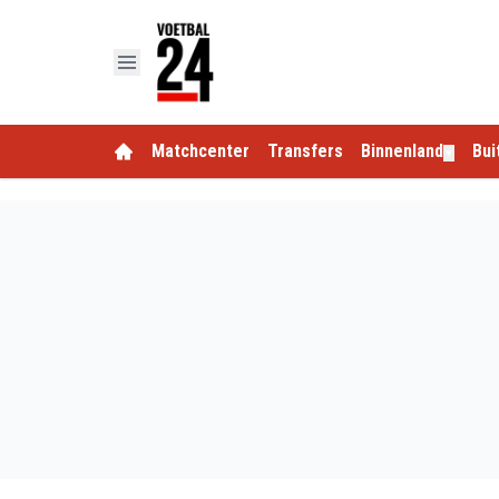
Matchcenter
Transfers
Binnenland
Bui
▼