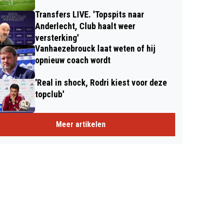
Transfers LIVE. 'Topspits naar
Anderlecht, Club haalt weer
versterking'
Vanhaezebrouck laat weten of hij
opnieuw coach wordt
'Real in shock, Rodri kiest voor deze
topclub'
Meer artikelen