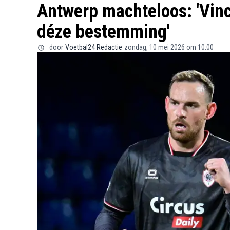
Antwerp machteloos: 'Vinc
déze bestemming'
door
Voetbal24 Redactie
zondag, 10 mei 2026 om 10:00