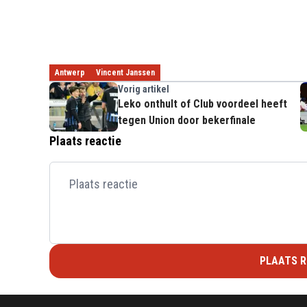
Antwerp
Vincent Janssen
Vorig artikel
Leko onthult of Club voordeel heeft
tegen Union door bekerfinale
Plaats reactie
PLAATS R