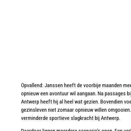
Opvallend: Janssen heeft de voorbije maanden meer
opnieuw een avontuur wil aangaan. Na passages bi
Antwerp heeft hij al heel wat gezien. Bovendien voel
gezinsleven niet zomaar opnieuw willen omgooien. T
verminderde sportieve slagkracht bij Antwerp.
Daardoor liggen meerdere scenario’s open. Een verlen