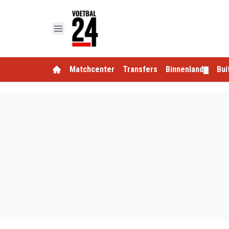
Matchcenter
Transfers
Binnenland
Bui
▼