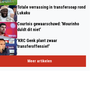
Totale verrassing in transfersoap rond
Lukaku
Courtois gewaarschuwd: 'Mourinho
duldt dit niet'
'KRC Genk plant zwaar
transferoffensief'
Meer artikelen