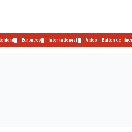
tenland
Europees
Internationaal
Video
Buiten de lijne
▼
▼
▼