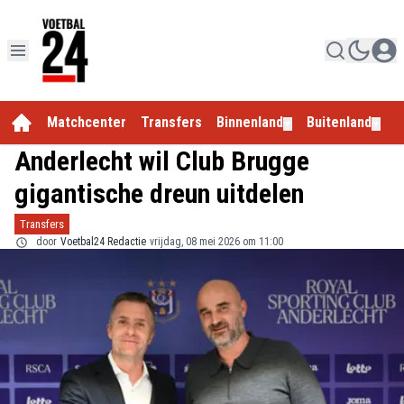
Matchcenter
Transfers
Binnenland
Buitenland
E
▼
▼
Anderlecht wil Club Brugge
gigantische dreun uitdelen
Transfers
door
Voetbal24 Redactie
vrijdag, 08 mei 2026 om 11:00