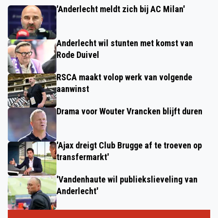
'Anderlecht meldt zich bij AC Milan'
Anderlecht wil stunten met komst van
Rode Duivel
RSCA maakt volop werk van volgende
aanwinst
Drama voor Wouter Vrancken blijft duren
'Ajax dreigt Club Brugge af te troeven op
transfermarkt'
'Vandenhaute wil publiekslieveling van
Anderlecht'