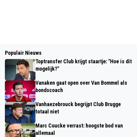
Populair Nieuws
Toptransfer Club krijgt staartje: "Hoe is dit
mogelijk?"
Vanaken gaat open over Van Bommel als
bondscoach
Vanhaezebrouck begrijpt Club Brugge
totaal niet
Marc Coucke verrast: hoogste bod van
allemaal