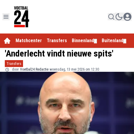
Matchcenter
Transfers
Binnenland
Buitenland
E
▼
▼
'Anderlecht vindt nieuwe spits'
Transfers
door
Voetbal24 Redactie
woensdag, 13 mei 2026 om 12:30