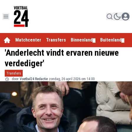
Matchcenter
Transfers
Binnenland
Buitenland
E
▼
▼
'Anderlecht vindt ervaren nieuwe
verdediger'
Transfers
door
Voetbal24 Redactie
zondag, 26 april 2026 om 14:00