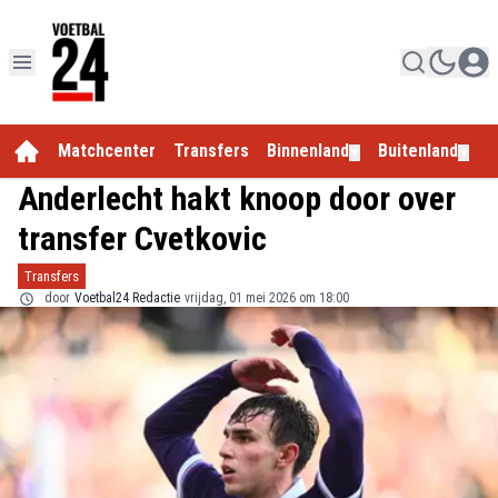
Matchcenter
Transfers
Binnenland
Buitenland
E
▼
▼
Anderlecht hakt knoop door over
transfer Cvetkovic
Transfers
door
Voetbal24 Redactie
vrijdag, 01 mei 2026 om 18:00