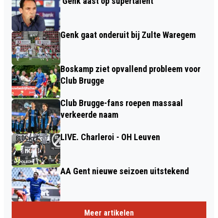
'Genk aast op supertalent'
Genk gaat onderuit bij Zulte Waregem
Boskamp ziet opvallend probleem voor
Club Brugge
Club Brugge-fans roepen massaal
verkeerde naam
LIVE. Charleroi - OH Leuven
AA Gent nieuwe seizoen uitstekend
Meer artikelen