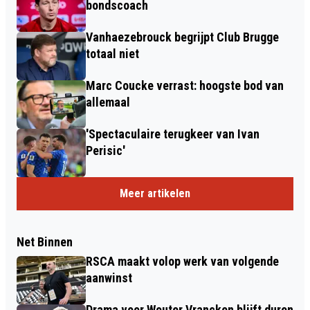
bondscoach
Vanhaezebrouck begrijpt Club Brugge
totaal niet
Marc Coucke verrast: hoogste bod van
allemaal
'Spectaculaire terugkeer van Ivan
Perisic'
Meer artikelen
Net Binnen
RSCA maakt volop werk van volgende
aanwinst
Drama voor Wouter Vrancken blijft duren