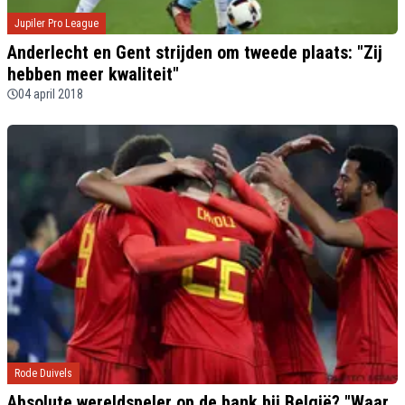
Jupiler Pro League
Anderlecht en Gent strijden om tweede plaats: "Zij
hebben meer kwaliteit"
04 april 2018
Rode Duivels
Absolute wereldspeler op de bank bij België? "Waar