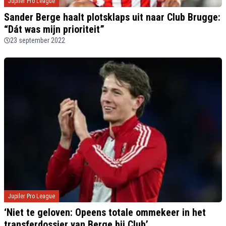
Jupiler Pro League
Sander Berge haalt plotsklaps uit naar Club Brugge:
“Dát was mijn prioriteit”
23 september 2022
Jupiler Pro League
‘Niet te geloven: Opeens totale ommekeer in het
transferdossier van Berge bij Club’