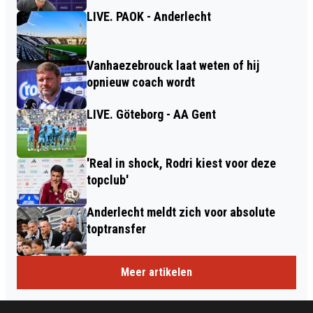
LIVE. PAOK - Anderlecht
Vanhaezebrouck laat weten of hij
opnieuw coach wordt
LIVE. Göteborg - AA Gent
'Real in shock, Rodri kiest voor deze
topclub'
Anderlecht meldt zich voor absolute
toptransfer
Meer artikelen