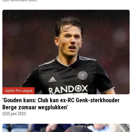
Jupiler Pro League
'Gouden kans: Club kan ex-RC Genk-sterkhouder
Berge zomaar wegplukken'
25 juni 2023