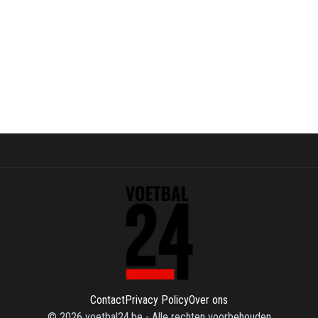
Contact
Privacy Policy
Over ons
©
2026
voetbal24.be
-
Alle rechten voorbehouden