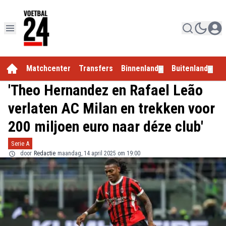
Matchcenter
Transfers
Binnenland
Buitenland
E
▼
▼
'Theo Hernandez en Rafael Leão
verlaten AC Milan en trekken voor
200 miljoen euro naar déze club'
Serie A
door
Redactie
maandag, 14 april 2025 om 19:00