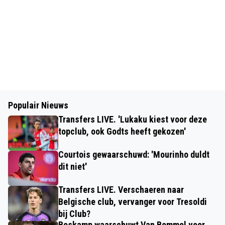
Populair Nieuws
Transfers LIVE. 'Lukaku kiest voor deze
topclub, ook Godts heeft gekozen'
Courtois gewaarschuwd: 'Mourinho duldt
dit niet'
Transfers LIVE. Verschaeren naar
Belgische club, vervanger voor Tresoldi
bij Club?
Boskamp waarschuwt Van Bommel voor