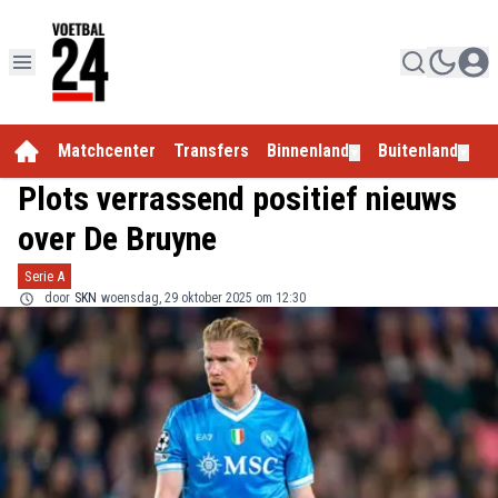
Matchcenter
Transfers
Binnenland
Buitenland
E
▼
▼
Plots verrassend positief nieuws
over De Bruyne
Serie A
door
SKN
woensdag, 29 oktober 2025 om 12:30