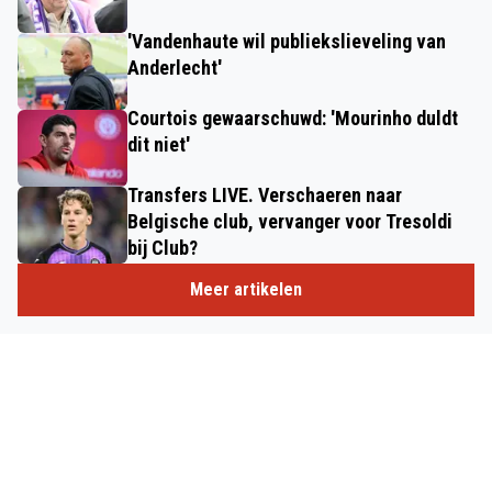
'Vandenhaute wil publiekslieveling van
Anderlecht'
Courtois gewaarschuwd: 'Mourinho duldt
dit niet'
Transfers LIVE. Verschaeren naar
Belgische club, vervanger voor Tresoldi
bij Club?
Meer artikelen