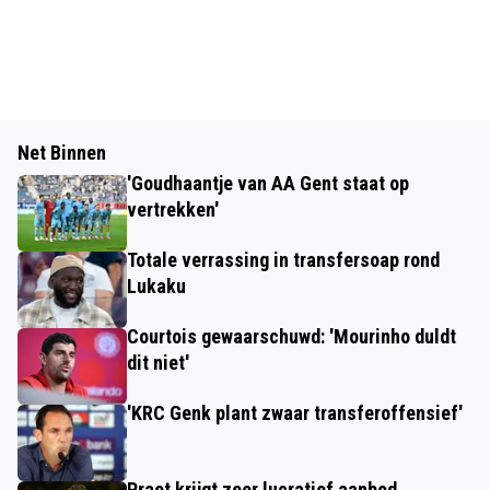
Net Binnen
'Goudhaantje van AA Gent staat op
vertrekken'
Totale verrassing in transfersoap rond
Lukaku
Courtois gewaarschuwd: 'Mourinho duldt
dit niet'
'KRC Genk plant zwaar transferoffensief'
Praet krijgt zeer lucratief aanbod