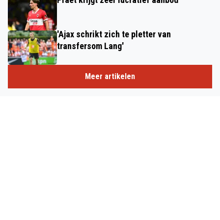
'Ajax schrikt zich te pletter van
transfersom Lang'
Meer artikelen