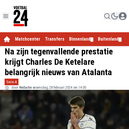
Matchcenter
Transfers
Binnenland
Buitenland
E
▼
▼
Na zijn tegenvallende prestatie
krijgt Charles De Ketelare
belangrijk nieuws van Atalanta
Serie A
door
Redactie
woensdag, 28 februari 2024 om 14:00