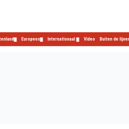
tenland
Europees
Internationaal
Video
Buiten de lijne
▼
▼
▼