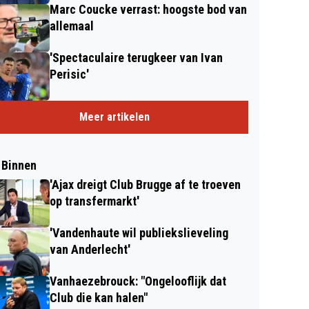
Marc Coucke verrast: hoogste bod van
allemaal
'Spectaculaire terugkeer van Ivan
Perisic'
Meer artikelen
 Binnen
'Ajax dreigt Club Brugge af te troeven
op transfermarkt'
'Vandenhaute wil publiekslieveling
van Anderlecht'
Vanhaezebrouck: "Ongelooflijk dat
Club die kan halen"