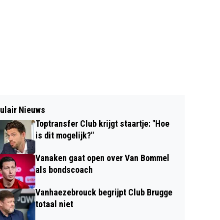
ulair Nieuws
Toptransfer Club krijgt staartje: "Hoe
is dit mogelijk?"
Vanaken gaat open over Van Bommel
als bondscoach
Vanhaezebrouck begrijpt Club Brugge
totaal niet