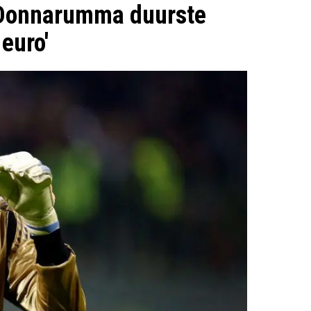
 Donnarumma duurste
euro'