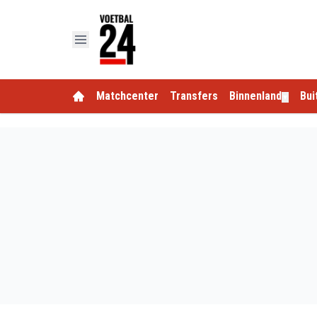
Matchcenter
Transfers
Binnenland
Bui
▼