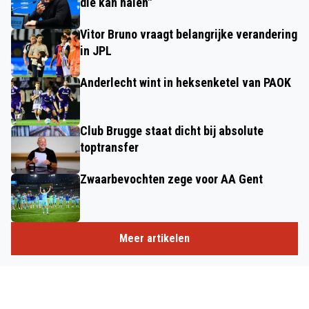
die kan halen"
Vitor Bruno vraagt belangrijke verandering
in JPL
Anderlecht wint in heksenketel van PAOK
Club Brugge staat dicht bij absolute
toptransfer
Zwaarbevochten zege voor AA Gent
Meer artikelen