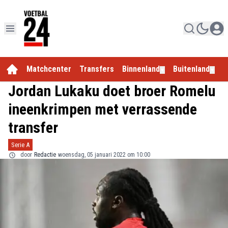
Matchcenter
Transfers
Binnenland
Buitenland
E
▼
▼
Jordan Lukaku doet broer Romelu
ineenkrimpen met verrassende
transfer
Serie A
door
Redactie
woensdag, 05 januari 2022 om 10:00