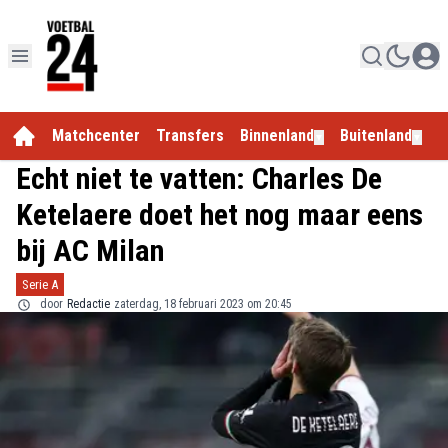
Matchcenter
Transfers
Binnenland
Buitenland
E
▼
▼
Echt niet te vatten: Charles De
Ketelaere doet het nog maar eens
bij AC Milan
Serie A
door
Redactie
zaterdag, 18 februari 2023 om 20:45