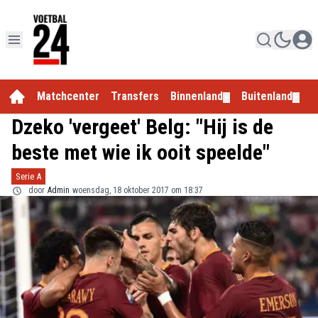
Matchcenter
Transfers
Binnenland
Buitenland
E
▼
▼
Dzeko 'vergeet' Belg: "Hij is de
beste met wie ik ooit speelde"
Serie A
door
Admin
woensdag, 18 oktober 2017 om 18:37