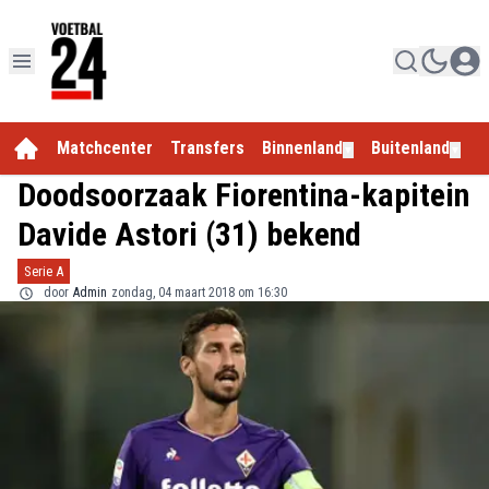
Matchcenter
Transfers
Binnenland
Buitenland
E
▼
▼
Doodsoorzaak Fiorentina-kapitein
Davide Astori (31) bekend
Serie A
door
Admin
zondag, 04 maart 2018 om 16:30