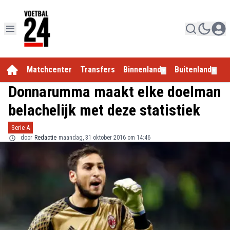
Matchcenter
Transfers
Binnenland
Buitenland
E
▼
▼
Donnarumma maakt elke doelman
belachelijk met deze statistiek
Serie A
door
Redactie
maandag, 31 oktober 2016 om 14:46