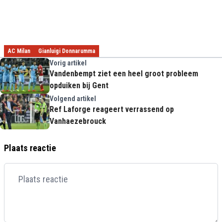
AC Milan
Gianluigi Donnarumma
Vorig artikel
Vandenbempt ziet een heel groot probleem
opduiken bij Gent
Volgend artikel
Ref Laforge reageert verrassend op
Vanhaezebrouck
Plaats reactie