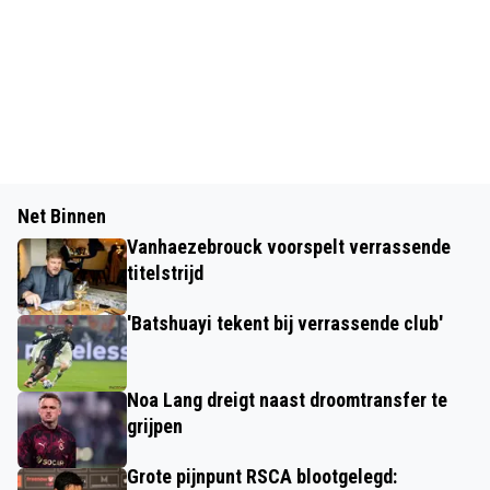
Net Binnen
Vanhaezebrouck voorspelt verrassende
titelstrijd
'Batshuayi tekent bij verrassende club'
Noa Lang dreigt naast droomtransfer te
grijpen
Grote pijnpunt RSCA blootgelegd: