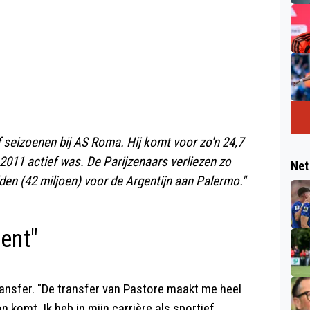
f seizoenen bij AS Roma. Hij komt voor zo'n 24,7
 2011 actief was. De Parijzenaars verliezen zo
Net
aalden (42 miljoen) voor de Argentijn aan Palermo."
ent"
ransfer. "De transfer van Pastore maakt me heel
ion komt. Ik heb in mijn carrière als sportief