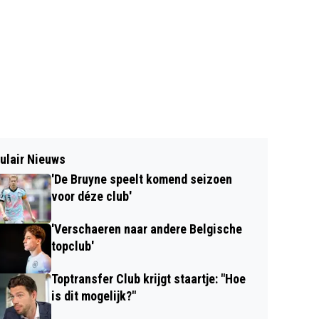
ulair Nieuws
'De Bruyne speelt komend seizoen
voor déze club'
'Verschaeren naar andere Belgische
topclub'
Toptransfer Club krijgt staartje: "Hoe
is dit mogelijk?"