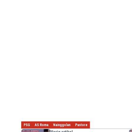
PSG
AS Roma
Nainggolan
Pastore
Vorig artikel