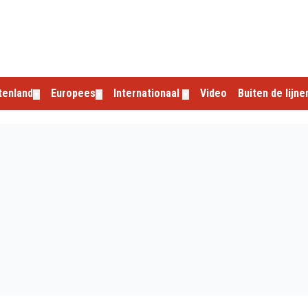
tenland
Europees
Internationaal
Video
Buiten de lijne
▼
▼
▼