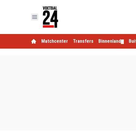
Matchcenter
Transfers
Binnenland
Bui
▼