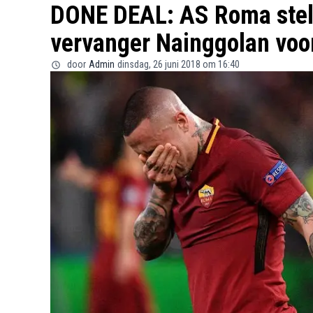
DONE DEAL: AS Roma stelt
vervanger Nainggolan voo
door
Admin
dinsdag, 26 juni 2018 om 16:40