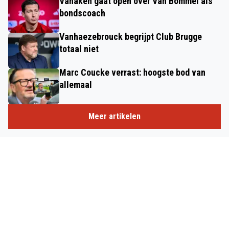
Vanaken gaat open over Van Bommel als
bondscoach
Vanhaezebrouck begrijpt Club Brugge
totaal niet
Marc Coucke verrast: hoogste bod van
allemaal
Meer artikelen