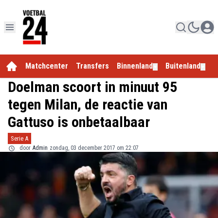
Matchcenter
Transfers
Binnenland
Buitenland
E
▼
▼
Doelman scoort in minuut 95
tegen Milan, de reactie van
Gattuso is onbetaalbaar
Serie A
door
Admin
zondag, 03 december 2017 om 22:07