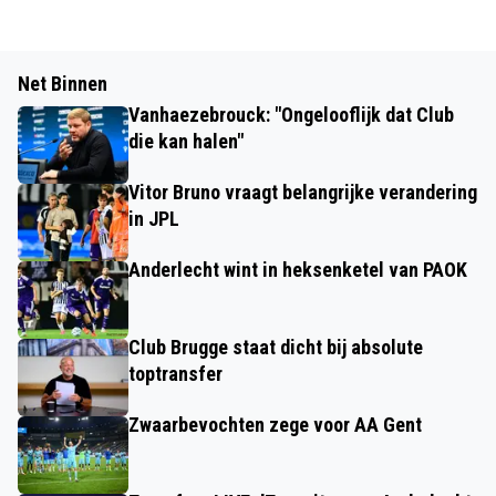
Net Binnen
Vanhaezebrouck: "Ongelooflijk dat Club
die kan halen"
Vitor Bruno vraagt belangrijke verandering
in JPL
Anderlecht wint in heksenketel van PAOK
Club Brugge staat dicht bij absolute
toptransfer
Zwaarbevochten zege voor AA Gent