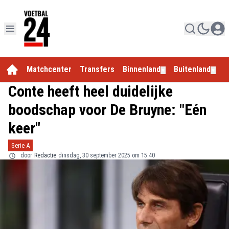
Matchcenter
Transfers
Binnenland
Buitenland
E
▼
▼
Conte heeft heel duidelijke
boodschap voor De Bruyne: "Eén
keer"
Serie A
door
Redactie
dinsdag, 30 september 2025 om 15:40