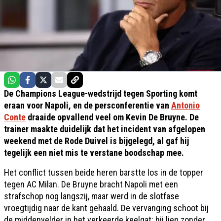
De Champions League-wedstrijd tegen Sporting komt
eraan voor Napoli, en de persconferentie van
Antonio
Conte
draaide opvallend veel om Kevin De Bruyne. De
trainer maakte duidelijk dat het incident van afgelopen
weekend met de Rode Duivel is bijgelegd, al gaf hij
tegelijk een niet mis te verstane boodschap mee.
Het conflict tussen beide heren barstte los in de topper
tegen AC Milan. De Bruyne bracht Napoli met een
strafschop nog langszij, maar werd in de slotfase
vroegtijdig naar de kant gehaald. De vervanging schoot bij
de middenvelder in het verkeerde keelgat: hij liep zonder