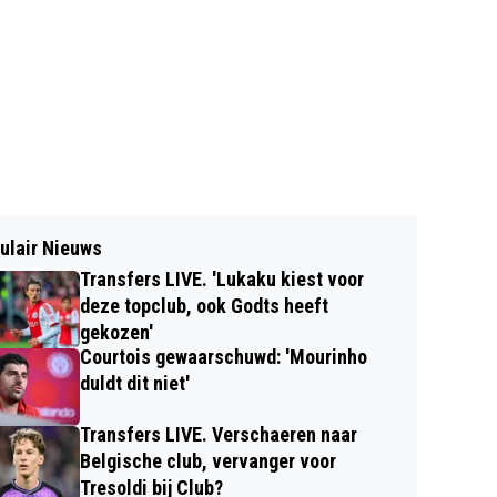
ulair Nieuws
Transfers LIVE. 'Lukaku kiest voor
deze topclub, ook Godts heeft
gekozen'
Courtois gewaarschuwd: 'Mourinho
duldt dit niet'
Transfers LIVE. Verschaeren naar
Belgische club, vervanger voor
Tresoldi bij Club?