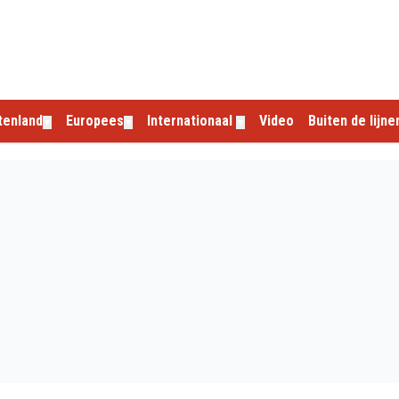
tenland
Europees
Internationaal
Video
Buiten de lijne
▼
▼
▼