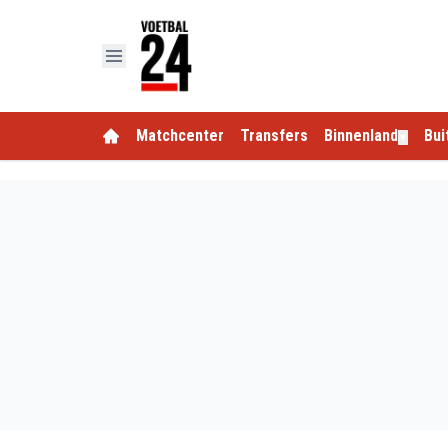
Matchcenter
Transfers
Binnenland
Bui
▼