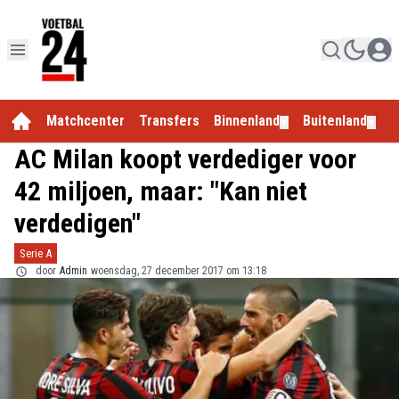
Matchcenter
Transfers
Binnenland
Buitenland
E
▼
▼
AC Milan koopt verdediger voor
42 miljoen, maar: "Kan niet
verdedigen"
Serie A
door
Admin
woensdag, 27 december 2017 om 13:18