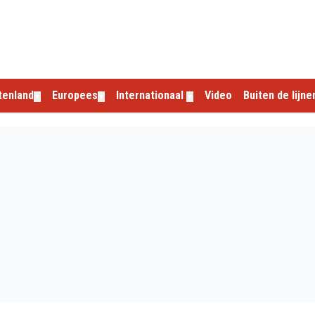
tenland
Europees
Internationaal
Video
Buiten de lijne
▼
▼
▼