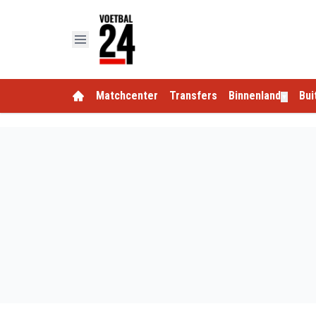
Matchcenter
Transfers
Binnenland
Bui
▼