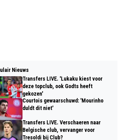
ulair Nieuws
Transfers LIVE. 'Lukaku kiest voor
deze topclub, ook Godts heeft
gekozen'
Courtois gewaarschuwd: 'Mourinho
duldt dit niet'
Transfers LIVE. Verschaeren naar
Belgische club, vervanger voor
Tresoldi bij Club?