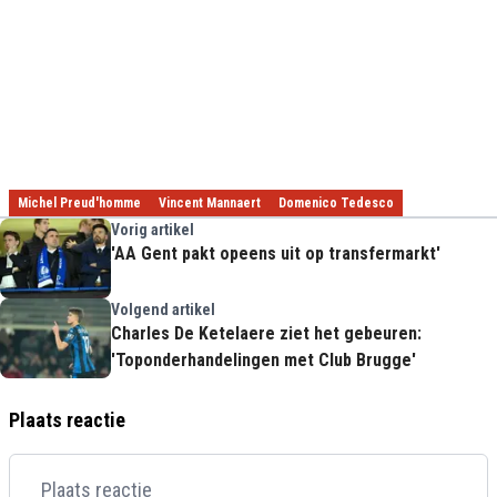
Michel Preud'homme
Vincent Mannaert
Domenico Tedesco
Vorig artikel
'AA Gent pakt opeens uit op transfermarkt'
Volgend artikel
Charles De Ketelaere ziet het gebeuren:
'Toponderhandelingen met Club Brugge'
Plaats reactie