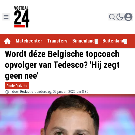
Matchcenter
Transfers
Binnenland
Buitenland
E
▼
▼
Wordt déze Belgische topcoach
opvolger van Tedesco? 'Hij zegt
geen nee'
Rode Duivels
door
Redactie
donderdag, 09 januari 2025 om 8:30