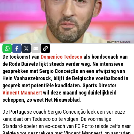
De toekomst van
Domenico Tedesco
als bondscoach van
de Rode Duivels lijkt steeds verder weg. Na intensieve
gesprekken met Sergio Conceição en een afwijzing van
Hein Vanhaezebrouck, blijft de Belgische voetbalbond in
gesprek met potentiële kandidaten. Sports Director
Vincent Mannaert
wil deze maand nog duidelijkheid
scheppen, zo weet Het Nieuwsblad.
De Portugese coach Sergio Conceição leek een serieuze
kandidaat om Tedesco op te volgen. De voormalige
Standard-speler en ex-coach van FC Porto reisde zelfs naar
België voor gesprekken met Vincent Mannaert, op aanraden