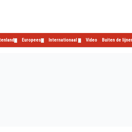
tenland
Europees
Internationaal
Video
Buiten de lijne
▼
▼
▼