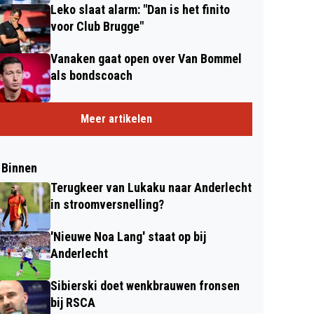
Leko slaat alarm: "Dan is het finito
voor Club Brugge"
Vanaken gaat open over Van Bommel
als bondscoach
Meer artikelen
 Binnen
Terugkeer van Lukaku naar Anderlecht
in stroomversnelling?
'Nieuwe Noa Lang' staat op bij
Anderlecht
Sibierski doet wenkbrauwen fronsen
bij RSCA