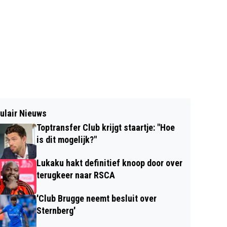
ulair Nieuws
Toptransfer Club krijgt staartje: "Hoe
is dit mogelijk?"
Lukaku hakt definitief knoop door over
terugkeer naar RSCA
'Club Brugge neemt besluit over
Sternberg'