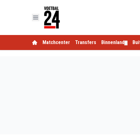
Matchcenter
Transfers
Binnenland
Bui
▼