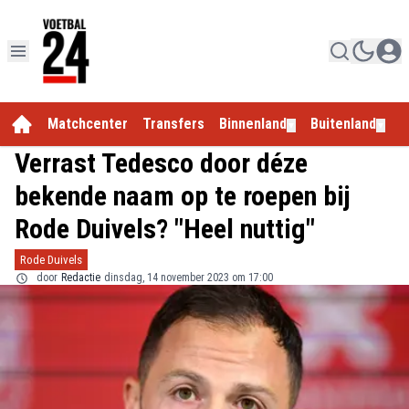
Matchcenter
Transfers
Binnenland
Buitenland
E
▼
▼
Verrast Tedesco door déze
bekende naam op te roepen bij
Rode Duivels? "Heel nuttig"
Rode Duivels
door
Redactie
dinsdag, 14 november 2023 om 17:00