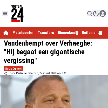
Matchcenter
Transfers
Binnenland
Buitenland
E
▼
▼
Vandenbempt over Verhaeghe:
"Hij begaat een gigantische
vergissing"
Rode Duivels
door
Redactie
zaterdag, 24 maart 2018 om 8:43