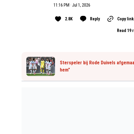
11:16 PM · Jul 1, 2026
2.8K
Reply
Copy link
Read 19 r
Sterspeler bij Rode Duivels afgemaa
hem"