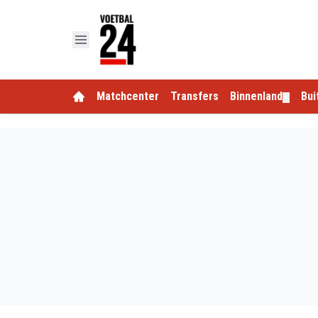
Matchcenter
Transfers
Binnenland
Bui
▼