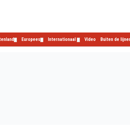
tenland
Europees
Internationaal
Video
Buiten de lijne
▼
▼
▼