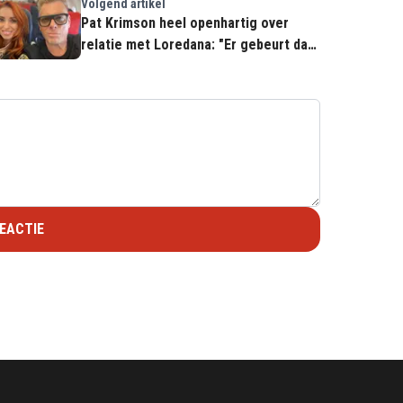
Volgend artikel
Pat Krimson heel openhartig over
relatie met Loredana: "Er gebeurt dan
helemaal niks tussen ons in bed"
EACTIE