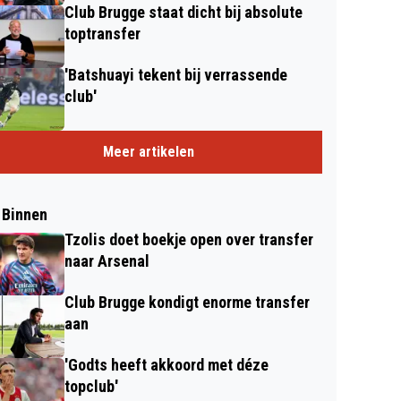
Club Brugge staat dicht bij absolute
toptransfer
'Batshuayi tekent bij verrassende
club'
Meer artikelen
 Binnen
Tzolis doet boekje open over transfer
naar Arsenal
Club Brugge kondigt enorme transfer
aan
'Godts heeft akkoord met déze
topclub'