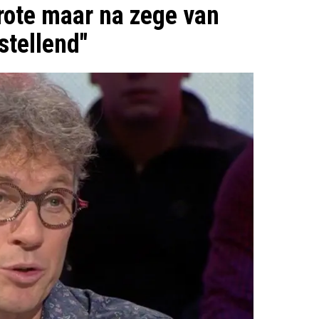
rote maar na zege van
stellend"