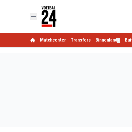
Matchcenter
Transfers
Binnenland
Bui
▼