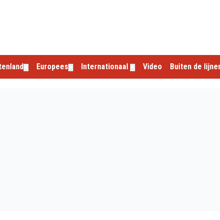
tenland
Europees
Internationaal
Video
Buiten de lijne
▼
▼
▼