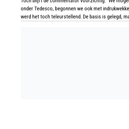
Toch blijft de commentator voorzichtig. "We mogen 
onder Tedesco, begonnen we ook met indrukwekken
werd het toch teleurstellend. De basis is gelegd, m