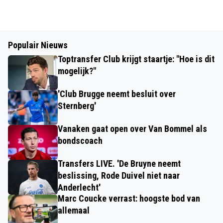
Populair Nieuws
Toptransfer Club krijgt staartje: "Hoe is dit
mogelijk?"
'Club Brugge neemt besluit over
Sternberg'
Vanaken gaat open over Van Bommel als
bondscoach
Transfers LIVE. 'De Bruyne neemt
beslissing, Rode Duivel niet naar
Anderlecht'
Marc Coucke verrast: hoogste bod van
allemaal