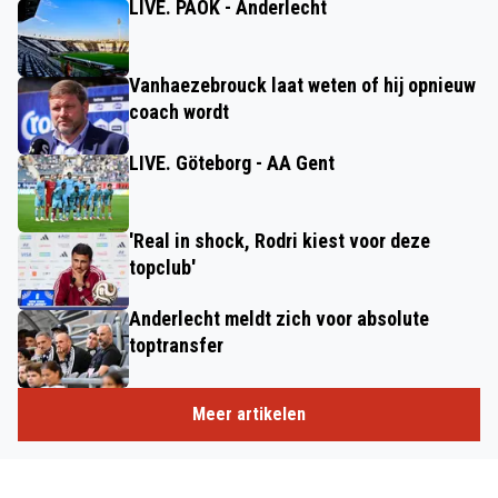
LIVE. PAOK - Anderlecht
Vanhaezebrouck laat weten of hij opnieuw
coach wordt
LIVE. Göteborg - AA Gent
'Real in shock, Rodri kiest voor deze
topclub'
Anderlecht meldt zich voor absolute
toptransfer
Meer artikelen