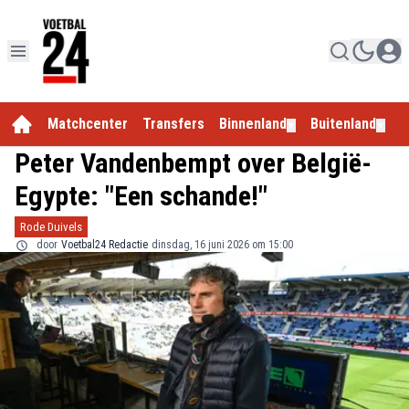
Matchcenter
Transfers
Binnenland
Buitenland
E
▼
▼
Peter Vandenbempt over België-
Egypte: "Een schande!"
Rode Duivels
door
Voetbal24 Redactie
dinsdag, 16 juni 2026 om 15:00