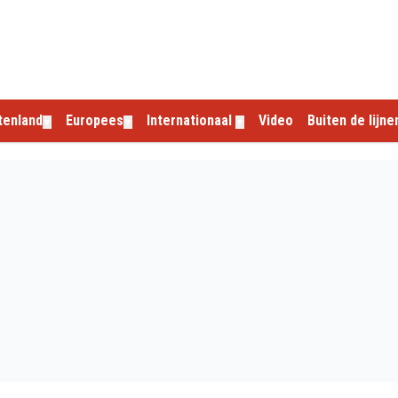
tenland
Europees
Internationaal
Video
Buiten de lijne
▼
▼
▼