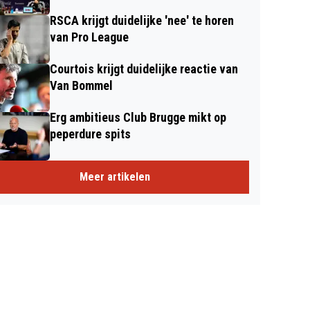
RSCA krijgt duidelijke 'nee' te horen
van Pro League
Courtois krijgt duidelijke reactie van
Van Bommel
Erg ambitieus Club Brugge mikt op
peperdure spits
Meer artikelen