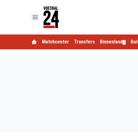
Matchcenter
Transfers
Binnenland
Bui
▼