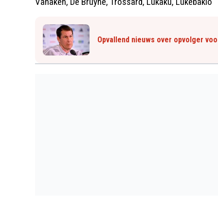
Vanaken, De Bruyne, Trossard, Lukaku, Lukebakio
Opvallend nieuws over opvolger voo