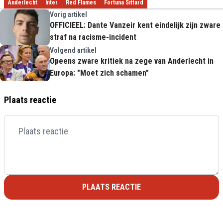
Anderlecht
Inter
Red Flames
Fortuna Sittard
Vorig artikel
OFFICIEEL: Dante Vanzeir kent eindelijk zijn zware
straf na racisme-incident
Volgend artikel
Opeens zware kritiek na zege van Anderlecht in
Europa: "Moet zich schamen"
Plaats reactie
PLAATS REACTIE