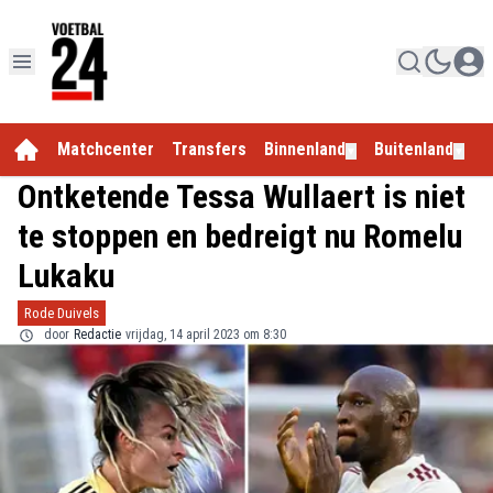
Matchcenter
Transfers
Binnenland
Buitenland
E
▼
▼
Ontketende Tessa Wullaert is niet
te stoppen en bedreigt nu Romelu
Lukaku
Rode Duivels
door
Redactie
vrijdag, 14 april 2023 om 8:30