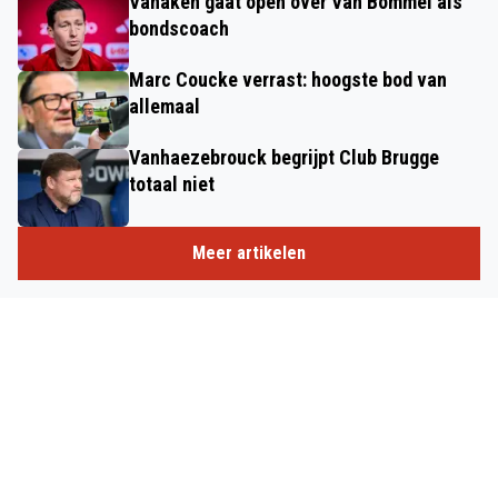
Vanaken gaat open over Van Bommel als
bondscoach
Marc Coucke verrast: hoogste bod van
allemaal
Vanhaezebrouck begrijpt Club Brugge
totaal niet
Meer artikelen