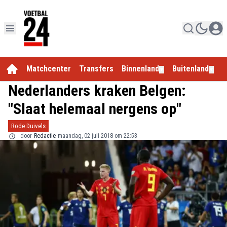
Matchcenter
Transfers
Binnenland
Buitenland
E
▼
▼
Nederlanders kraken Belgen:
"Slaat helemaal nergens op"
Rode Duivels
door
Redactie
maandag, 02 juli 2018 om 22:53