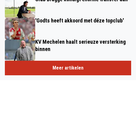
'Godts heeft akkoord met déze topclub'
KV Mechelen haalt serieuze versterking
binnen
Meer artikelen