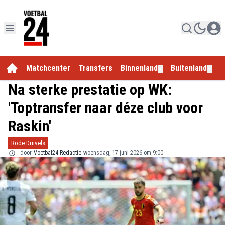
Matchcenter
Transfers
Binnenland
Buitenland
E
▼
▼
Na sterke prestatie op WK:
'Toptransfer naar déze club voor
Raskin'
Rode Duivels
door
Voetbal24 Redactie
woensdag, 17 juni 2026 om 9:00