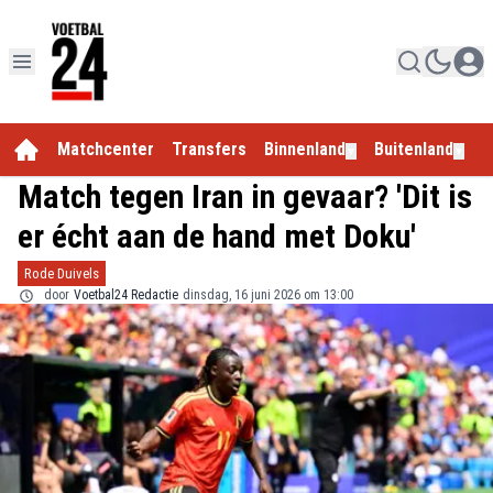
Matchcenter
Transfers
Binnenland
Buitenland
E
▼
▼
Match tegen Iran in gevaar? 'Dit is
er écht aan de hand met Doku'
Rode Duivels
door
Voetbal24 Redactie
dinsdag, 16 juni 2026 om 13:00