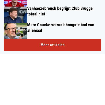
Vanhaezebrouck begrijpt Club Brugge
totaal niet
Marc Coucke verrast: hoogste bod van
allemaal
Meer artikelen