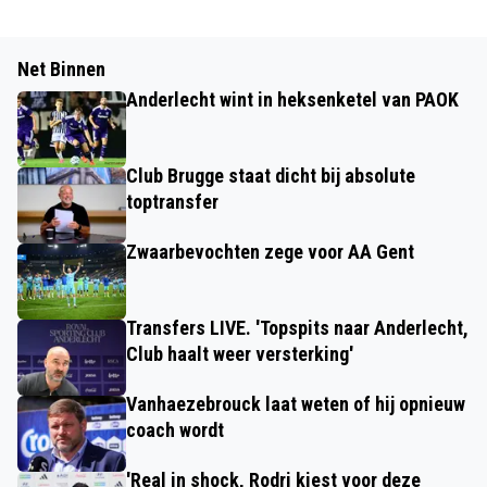
Net Binnen
Anderlecht wint in heksenketel van PAOK
Club Brugge staat dicht bij absolute
toptransfer
Zwaarbevochten zege voor AA Gent
Transfers LIVE. 'Topspits naar Anderlecht,
Club haalt weer versterking'
Vanhaezebrouck laat weten of hij opnieuw
coach wordt
'Real in shock, Rodri kiest voor deze