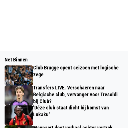
Net Binnen
Club Brugge opent seizoen met logische
zege
Transfers LIVE. Verschaeren naar
Belgische club, vervanger voor Tresoldi
bij Club?
'Déze club staat dicht bij komst van
Lukaku'
Mannaert doet verhaal achter vertrek