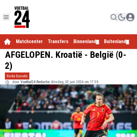
Matchcenter
Transfers
Binnenland
Buitenland
E
▼
▼
AFGELOPEN. Kroatië - België (0-
2)
Rode Duivels
door
Voetbal24 Redactie
dinsdag, 02 juni 2026 om 17:59