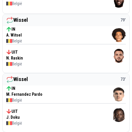
België
Wissel
79
’
IN
A. Witsel
België
UIT
N. Raskin
België
Wissel
73
’
IN
M. Fernandez Pardo
België
UIT
J. Doku
België