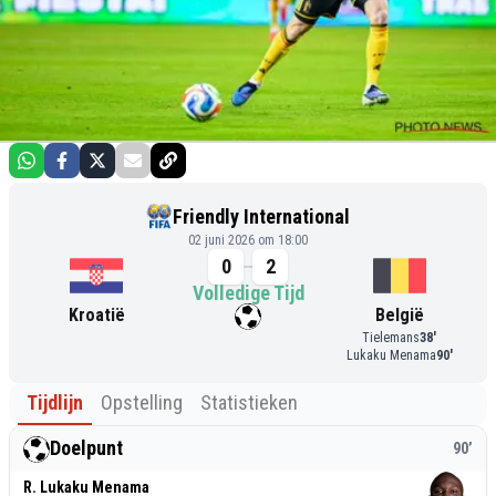
Friendly International
02 juni 2026 om 18:00
0
2
Volledige Tijd
Kroatië
België
Tielemans
38
'
Lukaku Menama
90
'
Tijdlijn
Opstelling
Statistieken
Doelpunt
90
’
R. Lukaku Menama