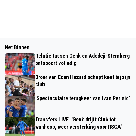
Net Binnen
Relatie tussen Genk en Adedeji-Sternberg
ontspoort volledig
Broer van Eden Hazard schopt keet bij zijn
club
'Spectaculaire terugkeer van Ivan Perisic'
Transfers LIVE. 'Genk drijft Club tot
wanhoop, weer versterking voor RSCA'