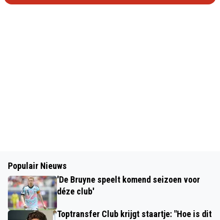
Populair Nieuws
'De Bruyne speelt komend seizoen voor
déze club'
Toptransfer Club krijgt staartje: "Hoe is dit