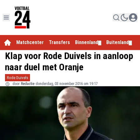
Matchcenter
Transfers
Binnenland
Buitenland
E
▼
▼
Klap voor Rode Duivels in aanloop
naar duel met Oranje
Rode Duivels
door
Redactie
donderdag, 03 november 2016 om 19:17