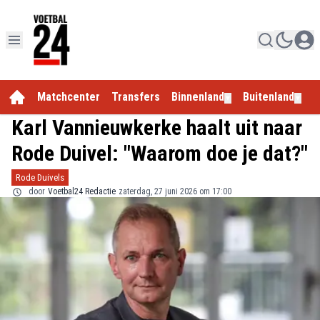
Matchcenter
Transfers
Binnenland
Buitenland
E
▼
▼
Karl Vannieuwkerke haalt uit naar
Rode Duivel: "Waarom doe je dat?"
Rode Duivels
door
Voetbal24 Redactie
zaterdag, 27 juni 2026 om 17:00