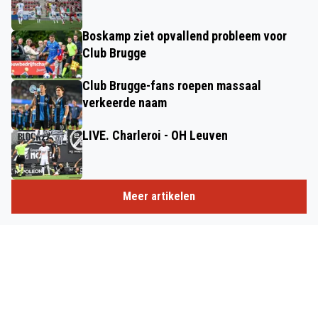
Boskamp ziet opvallend probleem voor
Club Brugge
Club Brugge-fans roepen massaal
verkeerde naam
LIVE. Charleroi - OH Leuven
Meer artikelen