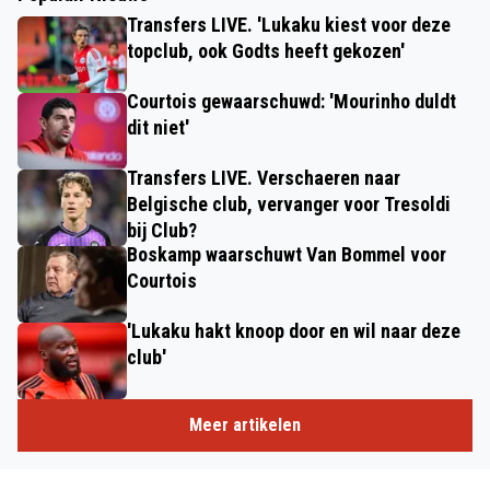
Transfers LIVE. 'Lukaku kiest voor deze
topclub, ook Godts heeft gekozen'
Courtois gewaarschuwd: 'Mourinho duldt
dit niet'
Transfers LIVE. Verschaeren naar
Belgische club, vervanger voor Tresoldi
bij Club?
Boskamp waarschuwt Van Bommel voor
Courtois
'Lukaku hakt knoop door en wil naar deze
club'
Meer artikelen