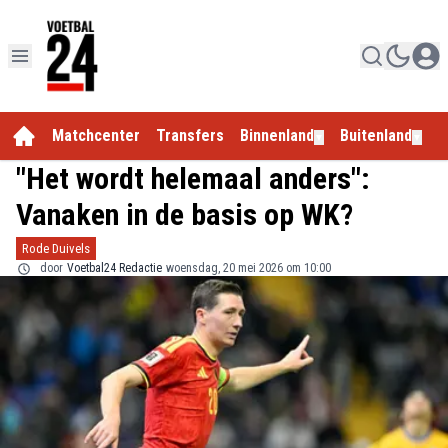
Matchcenter
Transfers
Binnenland
Buitenland
E
▼
▼
"Het wordt helemaal anders":
Vanaken in de basis op WK?
Rode Duivels
door
Voetbal24 Redactie
woensdag, 20 mei 2026 om 10:00