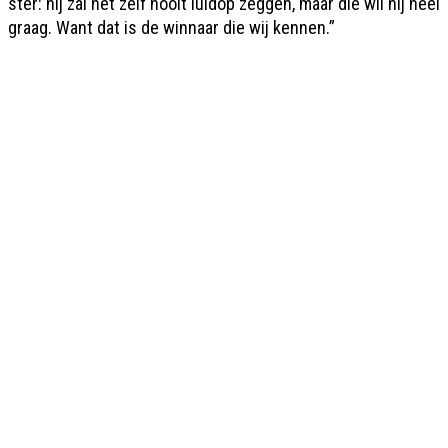
ster: hij zal het zelf nooit luidop zeggen, maar die wil hij héél
graag. Want dat is de winnaar die wij kennen.”