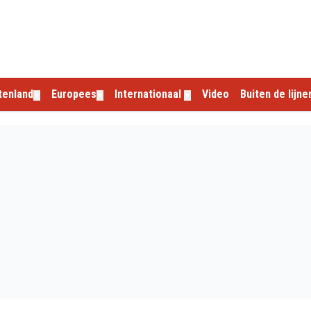
tenland
Europees
Internationaal
Video
Buiten de lijne
▼
▼
▼