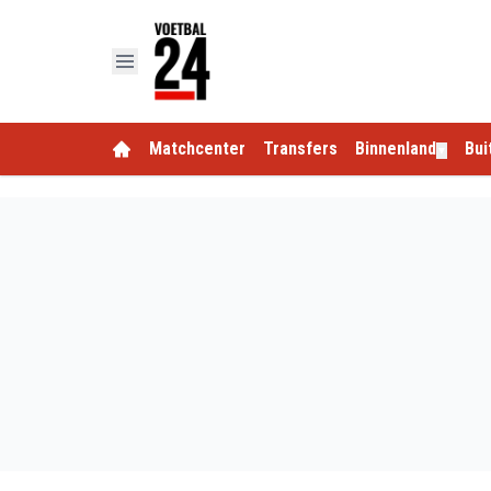
Matchcenter
Transfers
Binnenland
Bui
▼