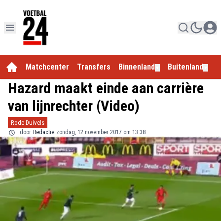
Matchcenter
Transfers
Binnenland
Buitenland
E
▼
▼
Hazard maakt einde aan carrière
van lijnrechter (Video)
Rode Duivels
door
Redactie
zondag, 12 november 2017 om 13:38