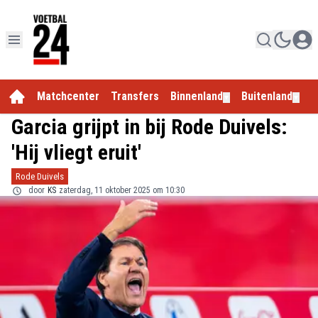
Matchcenter
Transfers
Binnenland
Buitenland
E
▼
▼
Garcia grijpt in bij Rode Duivels:
'Hij vliegt eruit'
Rode Duivels
door
KS
zaterdag, 11 oktober 2025 om 10:30