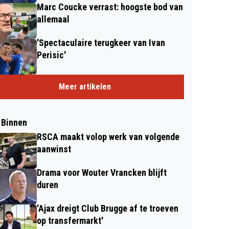
Marc Coucke verrast: hoogste bod van
allemaal
'Spectaculaire terugkeer van Ivan
Perisic'
Meer artikelen
 Binnen
RSCA maakt volop werk van volgende
aanwinst
Drama voor Wouter Vrancken blijft
duren
'Ajax dreigt Club Brugge af te troeven
op transfermarkt'