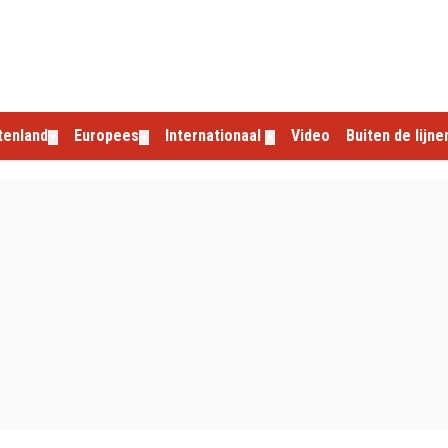
tenland
Europees
Internationaal
Video
Buiten de lijne
▼
▼
▼