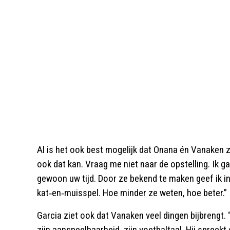
Al is het ook best mogelijk dat Onana én Vanaken 
ook dat kan. Vraag me niet naar de opstelling. Ik ga
gewoon uw tijd. Door ze bekend te maken geef ik i
kat‑en‑muisspel. Hoe minder ze weten, hoe beter.”
Garcia ziet ook dat Vanaken veel dingen bijbrengt. 
zijn aanspeelbaarheid, zijn voetbaltaal. Hij spreekt 