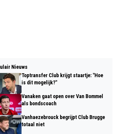
ulair Nieuws
Toptransfer Club krijgt staartje: "Hoe
is dit mogelijk?"
Vanaken gaat open over Van Bommel
als bondscoach
Vanhaezebrouck begrijpt Club Brugge
totaal niet