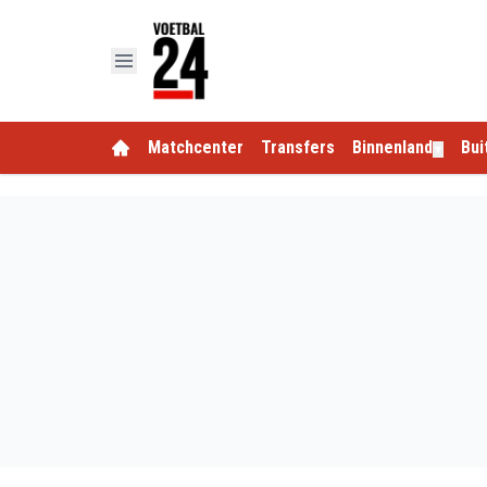
Matchcenter
Transfers
Binnenland
Bui
▼