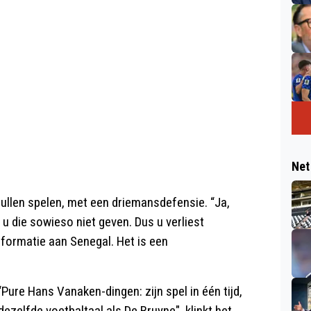
Net
zullen spelen, met een driemansdefensie. “Ja,
 u die sowieso niet geven. Dus u verliest
nformatie aan Senegal. Het is een
“Pure Hans Vanaken-dingen: zijn spel in één tijd,
dezelfde voetbaltaal als De Bruyne", klinkt het.